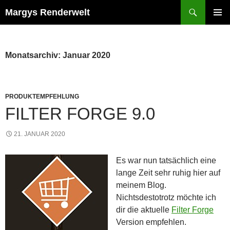
Zum
Suchen
Margys Renderwelt
Inhalt
PRIMÄR
springen
MENÜ
Monatsarchiv: Januar 2020
PRODUKTEMPFEHLUNG
FILTER FORGE 9.0
21. JANUAR 2020
Es war nun tatsächlich eine
lange Zeit sehr ruhig hier auf
meinem Blog.
Nichtsdestotrotz möchte ich
dir die aktuelle
Filter Forge
Version empfehlen.