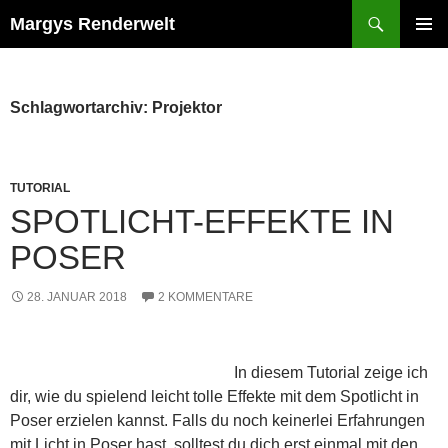
Zum
Suchen
Margys Renderwelt
Inhalt
PRIMÄR
springen
MENÜ
Schlagwortarchiv: Projektor
TUTORIAL
SPOTLICHT-EFFEKTE IN
POSER
28. JANUAR 2018
2 KOMMENTARE
In diesem Tutorial zeige ich
dir, wie du spielend leicht tolle Effekte mit dem Spotlicht in
Poser erzielen kannst. Falls du noch keinerlei Erfahrungen
mit Licht in Poser hast, solltest du dich erst einmal mit den