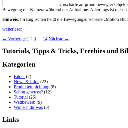
Unschärfe aufgrund bewegter Objekte
Bewegung der Kamera während der Aufnahme. Allerdings ist diese Un
Hinweis
: Im Englischen heißt die Bewegungsunschärfe „Motion Blur
Bewegungsunschärfe
weiterlesen
→
in
Beitragsnavigation
← Vorherige
1
2
3
…
14
Nächste →
Poser
Tutorials, Tipps & Tricks, Freebies und B
Kategorien
Bilder
(2)
News & Infos
(22)
Produktempfehlung
(8)
Schon gewusst?
(12)
Tutorial
(26)
Wettbewerb
(9)
Wünsch dir was
(3)
Links