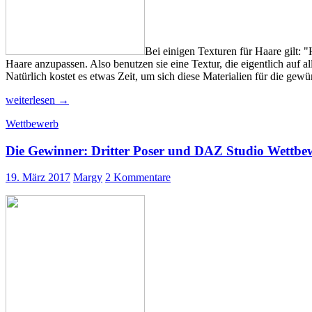
Bei einigen Texturen für Haare gilt: "
Haare anzupassen. Also benutzen sie eine Textur, die eigentlich auf a
Natürlich kostet es etwas Zeit, um sich diese Materialien für die gew
Eine
weiterlesen
→
haarige
Wettbewerb
Angelegenheit…
Haartexturen
Die Gewinner: Dritter Poser und DAZ Studio Wettbe
austauschen
19. März 2017
Margy
2 Kommentare