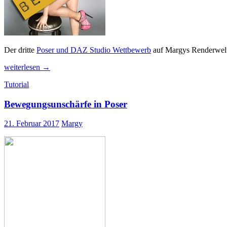
Der dritte
Poser und DAZ Studio Wettbewerb
auf Margys Renderwelt i
Beendet:
weiterlesen
→
Dritter
Tutorial
Poser
und
Bewegungsunschärfe in Poser
DAZ
Studio
Wettbewerb
21. Februar 2017
Margy