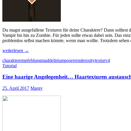
Du magst ausgefallene Texturen für deine Charaktere? Dann solltest
Vampir bis hin zu Zombie. Für jeden sollte etwas dabei sein. Das ei
problemlos selbst machen könnte, wenn man wollte. Trotzdem sehen 
Ich
weiterlesen
→
glaub‘,
charakter
empfehlung
maddelirium
poser
renderosity
textur
v4
ich
Tutorial
dreh‘
am
Eine haarige Angelegenheit… Haartexturen austausc
Rad
25. April 2017
Margy