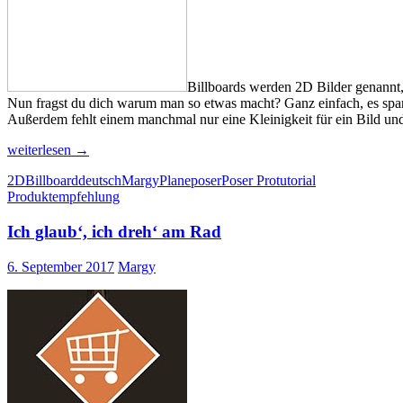
Billboards werden 2D Bilder genannt,
Nun fragst du dich warum man so etwas macht? Ganz einfach, es spart
Außerdem fehlt einem manchmal nur eine Kleinigkeit für ein Bild und
Billboards
weiterlesen
→
in
2D
Billboard
deutsch
Margy
Plane
poser
Poser Pro
tutorial
Poser
Produktempfehlung
anwenden
Ich glaub‘, ich dreh‘ am Rad
6. September 2017
Margy