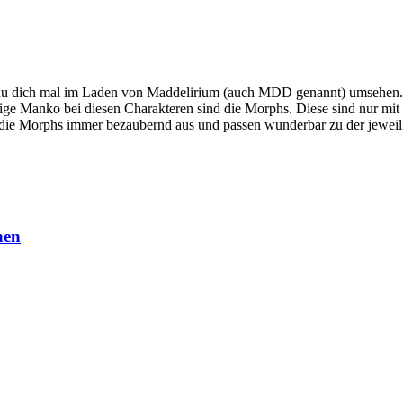
 du dich mal im Laden von Maddelirium (auch MDD genannt) umsehen. V
nzige Manko bei diesen Charakteren sind die Morphs. Diese sind nur mi
die Morphs immer bezaubernd aus und passen wunderbar zu der jeweili
hen