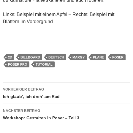
du kannst die Plane skalieren und auch rotieren.
Links: Beispiel mit einem Apfel – Rechts: Beispiel mit
Blättern im Vordergrund
2D
BILLBOARD
DEUTSCH
MARGY
PLANE
POSER
POSER PRO
TUTORIAL
Beitragsnavigation
VORHERIGER BEITRAG
Ich glaub‘, ich dreh‘ am Rad
NÄCHSTER BEITRAG
Workshop: Gestalten in Poser – Teil 3