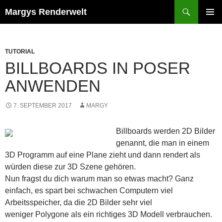
Zum
Suchen
Margys Renderwelt
Inhalt
PRIMÄR
springen
MENÜ
TUTORIAL
BILLBOARDS IN POSER
ANWENDEN
7. SEPTEMBER 2017
MARGY
Billboards werden 2D Bilder
genannt, die man in einem
3D Programm auf eine Plane zieht und dann rendert als
würden diese zur 3D Szene gehören.
Nun fragst du dich warum man so etwas macht? Ganz
einfach, es spart bei schwachen Computern viel
Arbeitsspeicher, da die 2D Bilder sehr viel
weniger Polygone als ein richtiges 3D Modell verbrauchen.